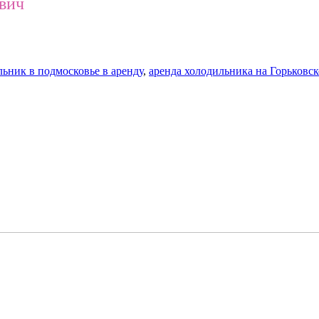
ович
льник в подмосковье в аренду
,
аренда холодильника на Горьковс