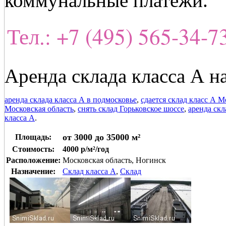
коммунальные платежи.
Тел.: +7 (495) 565-34-
Аренда склада класса А н
аренда склада класса А в подмосковье
,
сдается склад класс А М
Московская область
,
снять склад Горьковское шоссе
,
аренда скл
класса А
.
от 3000 до 35000 м²
Площадь:
Стоимость:
4000 р/м²/год
Расположение:
Московская область, Ногинск
Назначение:
Склад класса A
,
Склад