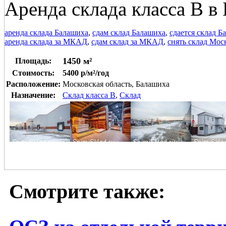
Аренда склада класса В в
аренда склада Балашиха
,
сдам склад Балашиха
,
сдается склад Б
аренда склада за МКАД
,
сдам склад за МКАД
,
снять склад Мос
1450 м²
Площадь:
Стоимость:
5400 р/м²/год
Расположение:
Московская область, Балашиха
Назначение:
Склад класса B
,
Склад
Смотрите также: