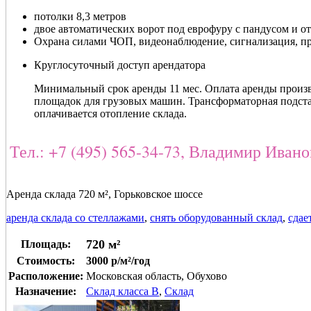
потолки 8,3 метров
двое автоматических ворот под еврофуру с пандусом и от
Охрана силами ЧОП, видеонаблюдение, сигнализация, п
Круглосуточный доступ арендатора
Минимальный срок аренды 11 мес. Оплата аренды произво
площадок для грузовых машин. Трансформаторная подста
оплачивается отопление склада.
Тел.: +7 (495) 565-34-73, Владимир Иван
Аренда склада 720 м², Горьковское шоссе
аренда склада со стеллажами
,
снять оборудованный склад
,
сдае
720 м²
Площадь:
Стоимость:
3000 р/м²/год
Расположение:
Московская область, Обухово
Назначение:
Склад класса B
,
Склад