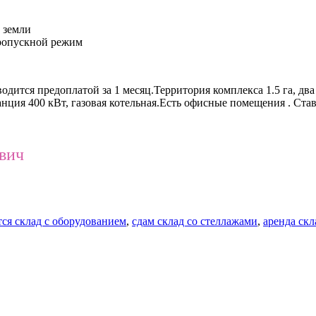
 земли
ропускной режим
дится предоплатой за 1 месяц.Территория комплекса 1.5 га, два
нция 400 кВт, газовая котельная.Есть офисные помещения . Ста
ович
тся склад с оборудованием
,
сдам склад со стеллажами
,
аренда скл