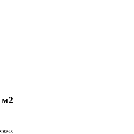
 м2
этажах