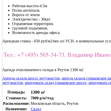
Рабочая высота-4.5м
Полы-антипыль
Ворота от земли
Электричество - 30квт
Охраняемая территория.
грузовой подъемник.
Возможность аренды офиса.
Арендная ставка - 650 руб/м2/мес.по УСН. и коммунальные усл
Тел.: +7 (495) 565-34-73, Владимир Иван
Аренда отапливаемого склада в Реутов 1300 м2
Аренда склада шоссе энтузиастов
,
аренда склада горьковское ш
энтузиастов
,
арендовать склад горьковское шоссе
,
арендовать с
1300 м²
Площадь:
Стоимость:
7800 р/м²/год
Расположение:
Московская область, Реутов
Назначение:
Склад