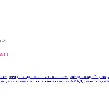
уги .
ович
оссе
,
аренда склада носовихенское шоссе
,
аренда склада Реутов
,
клад носовихенское шоссе
,
снять склад на МКАД
,
снять склад в 