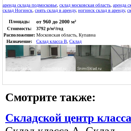
аренда склада подмосковье
,
склад московская область
,
аренда с
склад Ногинск
,
снять склад в аренду
,
ногинск склад в аренду
,
с
от 960 до 2000 м²
Площадь:
Стоимость:
3792 р/м²/год
Расположение:
Московская область, Купавна
Назначение:
Склад класса B
,
Склад
Смотрите также:
Складской центр класса
Склад класса A, Склад